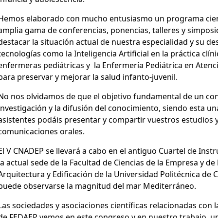
Hemos elaborado con mucho entusiasmo un programa cient
amplia gama de conferencias, ponencias, talleres y simposi
destacar la situación actual de nuestra especialidad y su des
tecnologías como la Inteligencia Artificial en la práctica clí
enfermeras pediátricas y la Enfermería Pediátrica en Aten
para preservar y mejorar la salud infanto-juvenil.
No nos olvidamos de que el objetivo fundamental de un cong
investigación y la difusión del conocimiento, siendo esta 
asistentes podáis presentar y compartir vuestros estudios 
comunicaciones orales.
El V CNADEP se llevará a cabo en el antiguo Cuartel de Ins
la actual sede de la Facultad de Ciencias de la Empresa y de
Arquitectura y Edificación de la Universidad Politécnica de
puede observarse la magnitud del mar Mediterráneo.
Las sociedades y asociaciones científicas relacionadas con 
de FEDAEP vemos en este congreso y en nuestro trabajo, un