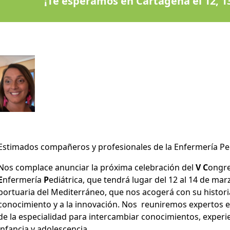
¡Te esperamos en Cartagena el 12, 13
Estimados compañeros y profesionales de la Enfermería Ped
Nos complace anunciar la próxima celebración del
V
C
ongr
E
nfermería
P
ediátrica, que tendrá lugar del 12 al 14 de ma
portuaria del Mediterráneo, que nos acogerá con su historia 
conocimiento y a la innovación. Nos reuniremos expertos en
de la especialidad para intercambiar conocimientos, experie
infancia y adolescencia.